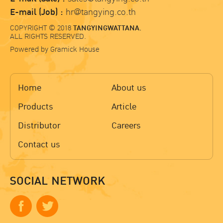
E-mail (Job) :
hr@tangying.co.th
COPYRIGHT © 2018
TANGYINGWATTANA.
ALL RIGHTS RESERVED.
Powered by
Gramick House
Home
About us
Products
Article
Distributor
Careers
Contact us
SOCIAL NETWORK