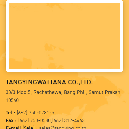
TANGYINGWATTANA CO.,LTD.
33/3 Moo.5, Rachathewa, Bang Phli, Samut Prakan
10540
Tel :
(662) 750-0781-5
Fax :
(662) 750-0580,(662) 312-4463
E-mail (Sale) :
sales@tangying.co.th