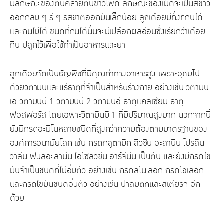
มีลักษณะของต้นคล้ายต้นข้าวโพด ลักษณะของเม็ดจะเป็นสีขาว
ออกกลม ๆ รี ๆ รสชาติออกมันเล็กน้อย ลูกเดือยมีทั้งที่กินได้
และกินไม่ได้ ชนิดที่กินได้นั้นจะมีเปลือกผลอ่อนซึ่งเรียกว่าเดือย
กิน ปลูกไว้เพื่อใช้ทำเป็นอาหารและยา
ลูกเดือยจัดเป็นธัญพืชที่มีคุณค่าทางอาหารสูง เพราะอุดมไป
ด้วยวิตามินและแร่ธาตุที่จำเป็นสำหรับร่างกาย อย่างเช่น วิตามิน
เอ วิตามินบี 1 วิตามินบี 2 วิตามินอี ธาตุแคลเซียม ธาตุ
ฟอสฟอรัส โดยเฉพาะวิตามินบี 1 ที่มีปริมาณสูงมาก นอกจากนี้
ยังมีกรดอะมิโนหลายชนิดที่สูงกว่าความต้องตามมาตรฐานของ
องค์การอนามัยโลก เช่น กรดกลูตามิก ลิวซีน อะลานีน โปรลีน
วาลีน ฟินิลอะลานีน ไอโซลิวซีน อาร์จีนีน เป็นต้น และยังมีกรดไข
มันจำเป็นชนิดที่ไม่อิ่มตัว อย่างเช่น กรดลิโนเลอิก กรดโอเลอิก
และกรดไขมันชนิดอิ่มตัว อย่างเช่น ปาลมิติกและสเตียริก อีก
ด้วย