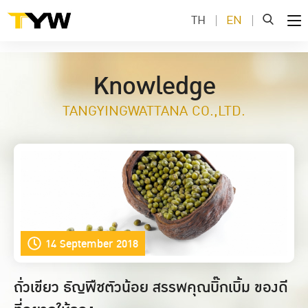
TH
EN
Knowledge
TANGYINGWATTANA CO.,LTD.
14 September 2018
ถั่วเขียว ธัญพืชตัวน้อย สรรพคุณบิ๊กเบิ้ม ของดี