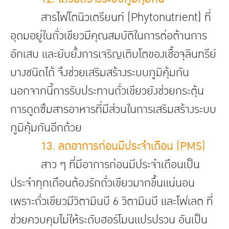
สารไฟโตนิวเตรียนท์ (Phytonutrient) ที่
อุดมอยู่ในถั่วเขียวมีคุณสมบัติในการต่อต้านการ
อักเสบ และยับยั้งการเจริญเติบโตของเชื้อจุลินทรีย์
บางชนิดได้ จึงช่วยเสริมสร้างระบบภูมิคุ้มกัน
นอกจากนี้การรับประทานถั่วเขียวยังช่วยกระตุ้น
การดูดซึมสารอาหารที่มีส่วนในการเสริมสร้างระบบ
ภูมิคุ้มกันอีกด้วย
13. ลดอาการก่อนมีประจำเดือน (PMS)
สาว ๆ ที่มีอาการก่อนมีประจำเดือนเป็น
ประจำทุกเดือนต้องรักถั่วเขียวมากขึ้นแน่นอน
เพราะถั่วเขียวมีวิตามินบี 6 วิตามินบี และโฟเลต ที่
ช่วยควบคุมไม่ให้ระดับฮอร์โมนแปรปรวน อันเป็น