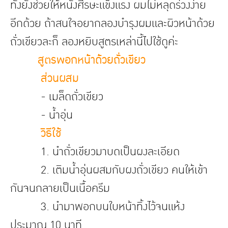
ทั้งยังช่วยให้หนังศีรษะแข็งแรง ผมไม่หลุดร่วงง่าย
อีกด้วย ถ้าสนใจอยากลองบำรุงผมและผิวหน้าด้วย
ถั่วเขียวละก็ ลองหยิบสูตรเหล่านี้ไปใช้ดูค่ะ
สูตรพอกหน้าด้วยถั่วเขียว
ส่วนผสม
- เมล็ดถั่วเขียว
- น้ำอุ่น
วิธีใช้
1. นำถั่วเขียวมาบดเป็นผงละเอียด
2. เติมน้ำอุ่นผสมกับผงถั่วเขียว คนให้เข้า
กันจนกลายเป็นเนื้อครีม
3. นำมาพอกบนใบหน้าทิ้งไว้จนแห้ง
ประมาณ 10 นาที