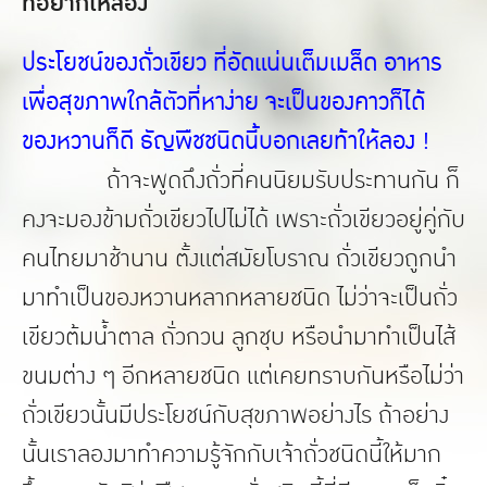
ที่อยากให้ลอง
ประโยชน์ของถั่วเขียว
ที่อัดแน่นเต็มเมล็ด อาหาร
เพื่อสุขภาพใกล้ตัวที่หาง่าย จะเป็นของคาวก็ได้
ของหวานก็ดี ธัญพืชชนิดนี้บอกเลยท้าให้ลอง !
ถ้าจะพูดถึงถั่วที่คนนิยมรับประทานกัน ก็
คงจะมองข้ามถั่วเขียวไปไม่ได้ เพราะถั่วเขียวอยู่คู่กับ
คนไทยมาช้านาน ตั้งแต่สมัยโบราณ ถั่วเขียวถูกนำ
มาทำเป็นของหวานหลากหลายชนิด ไม่ว่าจะเป็นถั่ว
เขียวต้มน้ำตาล ถั่วกวน ลูกชุบ หรือนำมาทำเป็นไส้
ขนมต่าง ๆ อีกหลายชนิด แต่เคยทราบกันหรือไม่ว่า
ถั่วเขียวนั้นมีประโยชน์กับสุขภาพอย่างไร ถ้าอย่าง
นั้นเราลองมาทำความรู้จักกับเจ้าถั่วชนิดนี้ให้มาก