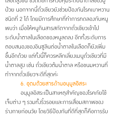
เลือดสูงขึ้น ซึ่งดีต่อการควบคุมระดับน้ำตาลของผู้
ป่วย นอกจากนี้ถั่วเขียวยังช่วยป้องกันโรคเบาหวาน
ชนิดที่ 2 ได้ โดยมีการศึกษาที่ทำการทดลองกับหนู
พบว่า เมื่อให้หนูกินสารสกัดจากถั่วเขียวเข้าไป
ระดับน้ำตาลในเลือดของหนูลดลง อีกทั้งระดับการ
ตอบสนองของอินซูลินต่อน้ำตาลในเลือดก็ยังเพิ่ม
ขึ้นอีกด้วย แต่ทั้งนี้ก็ควรหลีกเลี่ยงเมนูถั่วเขียวที่มี
น้ำตาลสูง เช่น ถั่วเขียวต้มน้ำตาล หรือขนมหวานที่
ทำจากถั่วเขียวจะดีที่สุดค่ะ
6. อุดมด้วยสารต้านอนุมูลอิสระ
อนุมูลอิสระเป็นสาเหตุสำคัญของโรคภัยไข้
เจ็บต่าง ๆ รวมทั้งริ้วรอยและการเสื่อมสภาพของ
ร่างกายก่อนวัย โดยวิธีป้องกันที่ดีที่สุดก็คือการรับ