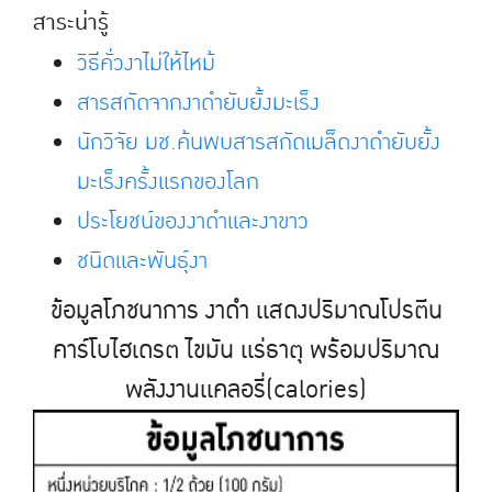
สาระน่ารู้
วิธีคั่วงาไม่ให้ไหม้
สารสกัดจากงาดำยับยั้งมะเร็ง
นักวิจัย มช.ค้นพบสารสกัดเมล็ดงาดำยับยั้ง
มะเร็งครั้งเเรกของโลก
ประโยชน์ของงาดำเเละงาขาว
ชนิดเเละพันธุ์งา
ข้อมูลโภชนาการ งาดำ เเสดงปริมาณโปรตีน
คาร์โบไฮเดรต ไขมัน เเร่ธาตุ พร้อมปริมาณ
พลังงานเเคลอรี่(calories)​