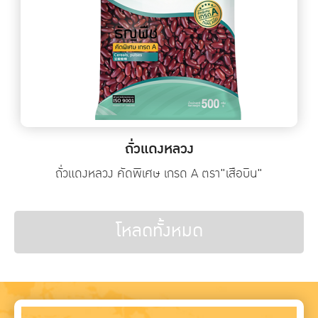
ถั่วแดงหลวง
ถั่วแดงหลวง คัดพิเศษ เกรด A ตรา"เสือบิน"
โหลดทั้งหมด