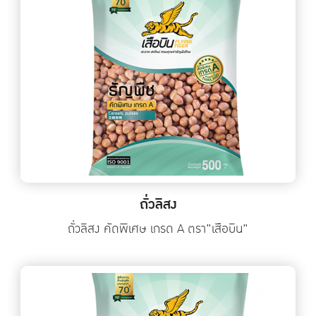
ถั่วลิสง
ถั่วลิสง คัดพิเศษ เกรด A ตรา"เสือบิน"